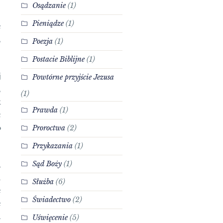
Osądzanie
(1)
Pieniądze
(1)
e
,
Poezja
(1)
Postacie Biblijne
(1)
j
Powtórne przyjście Jezusa
,
(1)
k
Prawda
(1)
c
o
Proroctwa
(2)
Przykazania
(1)
Sąd Boży
(1)
,
u
Służba
(6)
e
Świadectwo
(2)
e
h
Uświęcenie
(5)