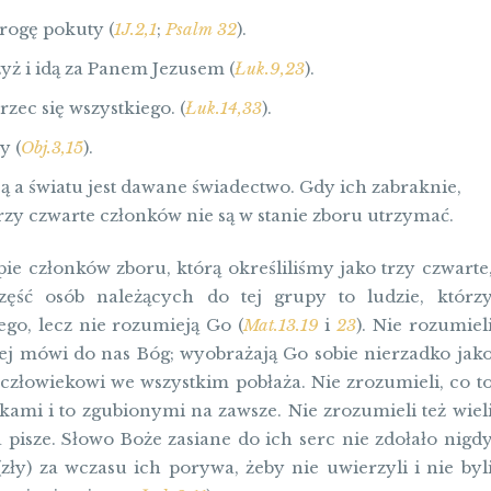
drogę pokuty (
1J.2,1
;
Psalm 32
).
yż i idą za Panem Jezusem (
Łuk.9,23
).
zec się wszystkiego. (
Łuk.14,33
).
y (
Obj.3,15
).
ją a światu jest dawane świadectwo. Gdy ich zabraknie,
trzy czwarte członków nie są w stanie zboru utrzymać.
pie członków zboru, którą określiliśmy jako trzy czwarte
Część osób należących do tej grupy to ludzie, którz
go, lecz nie rozumieją Go (
Mat.13.19
i
23
). Nie rozumiel
tórej mówi do nas Bóg; wyobrażają Go sobie nierzadko jak
człowiekowi we wszystkim pobłaża. Nie zrozumieli, co t
ikami i to zgubionymi na zawsze. Nie zrozumieli też wiel
 pisze. Słowo Boże zasiane do ich serc nie zdołało nigd
(zły) za wczasu ich porywa, żeby nie uwierzyli i nie byl