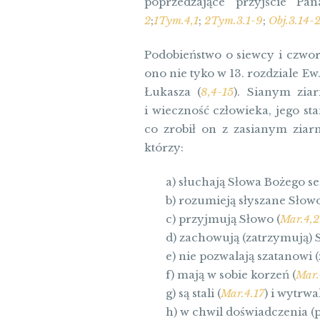
poprzedzające przyjście P
2
;
1Tym.4,1
;
2Tym.3.1-9
;
Obj.3.14-
Podobieństwo o siewcy i czwora
ono nie tyko w 13. rozdziale Ew
Łukasza (
8,4-15
). Sianym zia
i wieczność człowieka, jego s
co zrobił on z zasianym zia
którzy:
a) słuchają Słowa Bożego s
b) rozumieją słyszane Słowo
c) przyjmują Słowo (
Mar.4,
d) zachowują (zatrzymują) 
e) nie pozwalają szatanowi 
f) mają w sobie korzeń (
Mar.
g) są stali (
Mar.4.17
) i wytrwal
h) w chwil doświadczenia (p