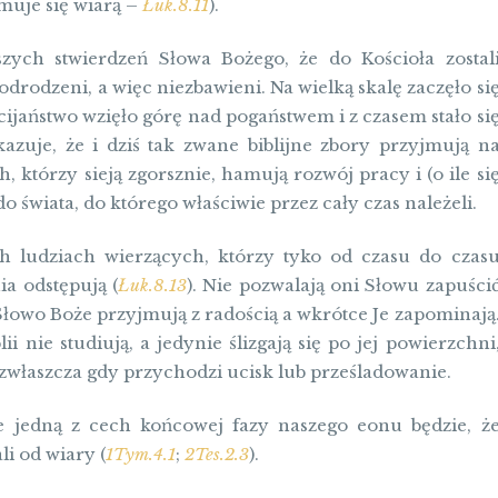
muje się wiarą –
Łuk.8.11
).
jszych stwierdzeń Słowa Bożego, że do Kościoła zostal
odrodzeni, a więc niezbawieni. Na wielką skalę zaczęło si
cijaństwo wzięło górę nad pogaństwem i z czasem stało si
kazuje, że i dziś tak zwane biblijne zbory przyjmują n
 którzy sieją zgorsznie, hamują rozwój pracy i (o ile si
 świata, do którego właściwie przez cały czas należeli.
h ludziach wierzących, którzy tyko od czasu do czas
ia odstępują (
Łuk.8.13
). Nie pozwalają oni Słowu zapuści
 Słowo Boże przyjmują z radością a wkrótce Je zapominają
ii nie studiują, a jedynie ślizgają się po jej powierzchni
, zwłaszcza gdy przychodzi ucisk lub prześladowanie.
e jedną z cech końcowej fazy naszego eonu będzie, ż
i od wiary (
1Tym.4.1
;
2Tes.2.3
).