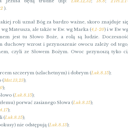
ana Jezusa będą trudne (np:
Łuk.12,32
;
18.8
;
2Tes.2.1
22
).
kiej roli uznał Bóg za bardzo ważne, skoro znajduje si
. wg Mateusza, ale także w Ew. wg Marka (
4,1-20
) i w Ew w
rnem jest tu Słowo Boże, a rolą są ludzie. Doczesnoś
tan duchowy wzrost i przynoszenie owocu zależy od tego
rnem, czyli ze Słowem Bożym. Owoc przynoszą tyko ci
ercem szczerym (szlachetnym) i dobrym (
Łuk.8.15
);
 (
Mat.13,23
);
20
);
Słowo (
Łuk.8.15
);
(złemu) porwać zasianego Słowa (
Łuk.8.15
);
4.17
);
i (
Łuk.8.15
);
okusy) nie odstępują (
Łuk.8.13
);