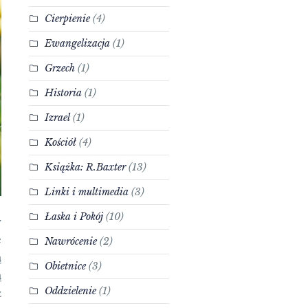
Cierpienie
(4)
Ewangelizacja
(1)
Grzech
(1)
Historia
(1)
Izrael
(1)
Kościół
(4)
Książka: R.Baxter
(13)
Linki i multimedia
(3)
Łaska i Pokój
(10)
w
e
Nawrócenie
(2)
ą
Obietnice
(3)
ą
Oddzielenie
(1)
z