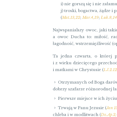
i) nie gorszą się i nie zała
j) troski, bogactwa, żądze 
(
Mat.13,22
;
Mar.4,19
;
Łuk.8,14
Najwspanialszy owoc, jaki tak
a owoc Ducha to: miłość, rad
łagodność, wstrzemięźliwość (
Ta jedna czwarta, o której 
i z wieku dziecięcego przecho
i matkami w Chrystusie (
1.J.2.1
Otrzymanych od Boga darów i
dobrzy szafarze różnorodnej łas
Pierwsze miejsce w ich życiu
Trwają w Panu Jezusie (
Jan 15
chleba i w modlitwach (
Dz.Ap.2