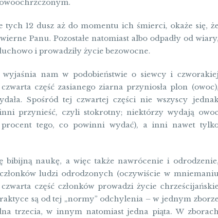
a nowoochrzczonym.
e tych 12 dusz aż do momentu ich śmierci, okaże się, ż
y wierne Panu. Pozostałe natomiast albo odpadły od wiary
ły duchowo i prowadziły życie bezowocne.
wyjaśnia nam w podobieństwie o siewcy i czworakie
o czwarta część zasianego ziarna przyniosła plon (owoc)
ydała. Spośród tej czwartej części nie wszyscy jedna
inni przynieść, czyli stokrotny; niektórzy wydają owo
0 procent tego, co powinni wydać), a inni nawet tylk
ę bibijną naukę, a więc także nawrócenie i odrodzenie
a członków ludzi odrodzonych (oczywiście w mniemani
a czwarta część członków prowadzi życie chrześcijański
aktyce są od tej „normy” odchylenia – w jednym zborz
na trzecia, w innym natomiast jedna piąta. W zborac