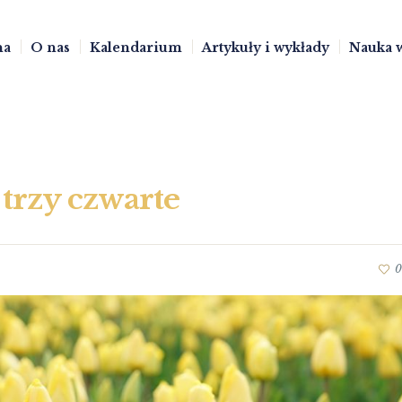
na
O nas
Kalendarium
Artykuły i wykłady
Nauka 
 trzy czwarte
0