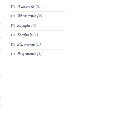
;
Wieczność
(3)
Wzrastanie
(2)
o
Zachęta
(4)
o
Zaufanie
(1)
ż
a
Zbawienie
(5)
g
Zwątpienie
(1)
a
ą
a
”
m
e
t
o
y