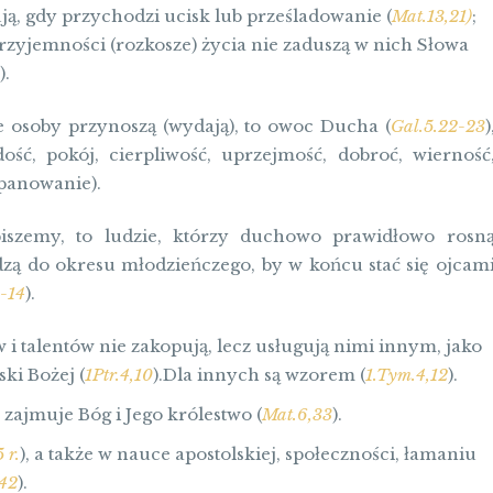
mują, gdy przychodzi ucisk lub prześladowanie (
Mat.13,21)
;
i przyjemności (rozkosze) życia nie zaduszą w nich Słowa
).
ie osoby przynoszą (wydają), to owoc Ducha (
Gal.5.22-23
)
ość, pokój, cierpliwość, uprzejmość, dobroć, wierność
opanowanie).
piszemy, to ludzie, którzy duchowo prawidłowo rosn
dzą do okresu młodzieńczego, by w końcu stać się ojcam
2-14
).
 talentów nie zakopują, lecz usługują nimi innym, jako
ki Bożej (
1Ptr.4,10
).Dla innych są wzorem (
1.Tym.4,12
).
 zajmuje Bóg i Jego królestwo (
Mat.6,33
).
 r.
), a także w nauce apostolskiej, społeczności, łamaniu
,42
).