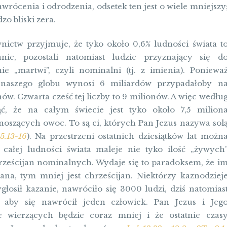
wrócenia i odrodzenia, odsetek ten jest o wiele mniejszy
zo bliski zera.
nictw przyjmuje, że tyko około 0,6% ludności świata t
janie, pozostali natomiast ludzie przyznający się d
nie „martwi”, czyli nominalni (tj. z imienia). Poniewa
 naszego globu wynosi 6 miliardów przypadałoby n
ów. Czwarta cześć tej liczby to 9 milionów. A więc wedłu
ć, że na całym świecie jest tyko około 7,5 milion
oszących owoc. To są ci, których Pan Jezus nazywa sol
5.13-16
). Na przestrzeni ostatnich dziesiątków lat możn
 całej ludności świata maleje nie tyko ilość „żywych
chrześcijan nominalnych. Wydaje się to paradoksem, że i
ana, tym mniej jest chrześcijan. Niektórzy kaznodziej
łosił kazanie, nawróciło się 3000 ludzi, dziś natomias
 aby się nawrócił jeden człowiek. Pan Jezus i Jeg
że wierzących będzie coraz mniej i że ostatnie czas