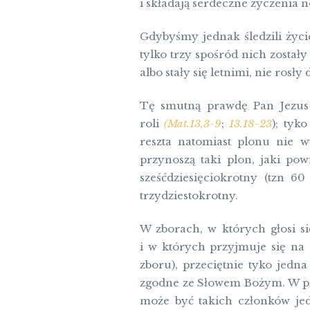
i składają serdeczne życzeni
Gdybyśmy jednak śledzili życi
tylko trzy spośród nich został
albo stały się letnimi, nie ros
Tę smutną prawdę Pan Jezus 
roli
(Mat.13,3-9
;
13.18-23
); tyk
reszta natomiast plonu nie w
przynoszą taki plon, jaki pow
sześćdziesięciokrotny (tzn 6
trzydziestokrotny.
W zborach, w których głosi si
i w których przyjmuje się n
zboru), przeciętnie tyko jedn
zgodne ze Słowem Bożym. W pr
może być takich członków jed