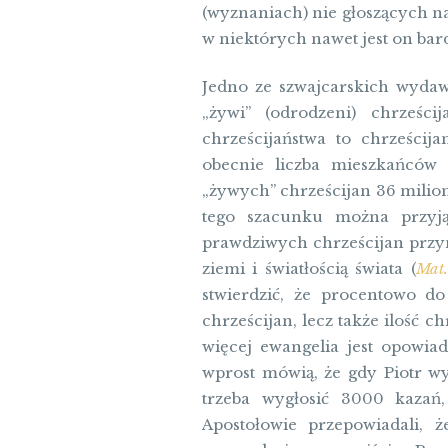
(wyznaniach) nie głoszących na
w niektórych nawet jest on bard
Jedno ze szwajcarskich wydaw
„żywi” (odrodzeni) chrześci
chrześcijaństwa to chrześcija
obecnie liczba mieszkańców
„żywych” chrześcijan 36 milion
tego szacunku można przyją
prawdziwych chrześcijan przyn
ziemi i światłością świata (
Mat.
stwierdzić, że procentowo do
chrześcijan, lecz także ilość 
więcej ewangelia jest opowiad
wprost mówią, że gdy Piotr wyg
trzeba wygłosić 3000 kazań,
Apostołowie przepowiadali, 