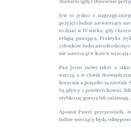
zbawieni (gdyż zbawienie przyj
Jest to jedno z najtragicznie
przyjęci ludzie niewierzący nie
to dziać w IV wieku, gdy chrześ
religią panującą. Praktyka wy
członków ludzi nieodrodzonych,
nie nawrócą) w końcu wracają do
Pan Jezus mówi także o takic
wierzą, a w chwili doświadczen
korzenia a ponadto są niestali;
Są płytcy i powierzchowni, Bibl
szybko się gorszą lub załamują
Apostoł Paweł przepowiada, ż
ludzie wierzący będą odstępowal