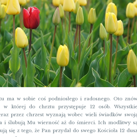
ztu ma w sobie coś podniosłego i radosnego. Oto znó
, w której do chrztu przystępuje 12 osób. Wszystki
raz przez chrzest wyznają wobec wieli świadków swoj
a i ślubują Mu wierność aż do śmierci. Ich modlitwy s
ją się z tego, że Pan przydał do swego Kościoła 12 dus