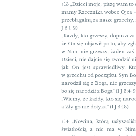
↑13 „Dzieci moje, piszę wam to d
mamy Rzecznika wobec Ojca – 
przebłagalną za nasze grzechy, i
J 2:1-2).
„Każdy, kto grzeszy, dopuszcza
że On się objawił po to, aby zg
w Nim, nie grzeszy, żaden zaś 
Dzieci, nie dajcie się zwodzić 
jak On jest sprawiedliwy. Kt
w grzechu od początku. Syn Boży
narodził się z Boga, nie grzesz
bo się narodził z Boga” (1 J 3:4-9
„Wiemy, że każdy, kto się narod
a Zły go nie dotyka” (1 J 5:18).
↑14 „Nowina, którą usłyszeli
światłością a nie ma w Ni