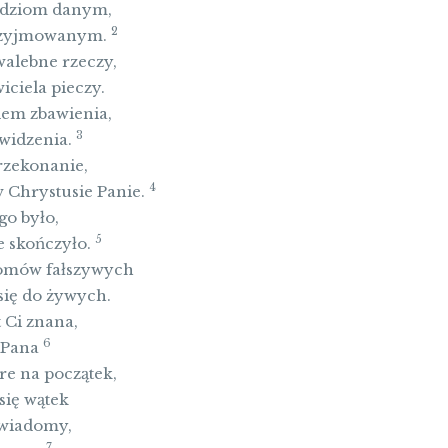
udziom danym,
2
 przyjmowanym.
walebne rzeczy,
iciela pieczy.
dem zbawienia,
3
 widzenia.
rzekonanie,
4
w Chrystusie Panie.
go było,
5
e skończyło.
tomów fałszywych
 się do żywych.
 Ci znana,
6
ś Pana
e na początek,
się wątek
świadomy,
7