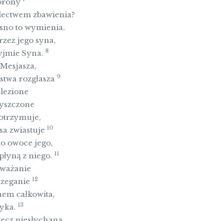
korony
dectwem zbawienia?
asno to wymienia.
zez jego syna,
8
zyjmie Syna.
 Mesjasza,
9
stwa rozgłasza
alezione
zyszczone
otrzymuje,
10
sa zwiastuje
to owoce jego,
11
płyną z niego.
oważanie
12
rzeganie
hem całkowita,
13
tyka.
zecz niesłychana,