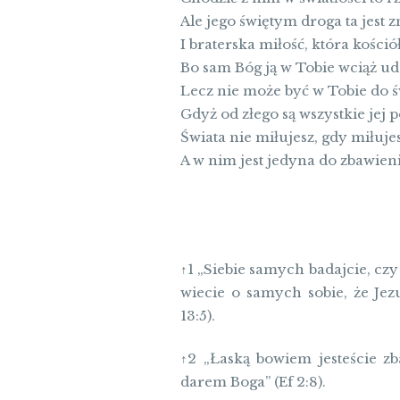
Ale jego świętym droga ta jest 
I braterska miłość, która kościół
Bo sam Bóg ją w Tobie wciąż u
Lecz nie może być w Tobie do ś
Gdyż od złego są wszystkie jej 
Świata nie miłujesz, gdy miłuje
A w nim jest jedyna do zbawien
↑1 „Siebie samych badajcie, czy
wiecie o samych sobie, że Jez
13:5).
↑2 „Łaską bowiem jesteście zb
darem Boga” (Ef 2:8).