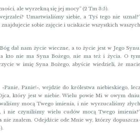
ości, ale wyrzekną się jej mocy” (2 Tm 3:5).
ejrzałeś? Umartwialiśmy siebie, a Tyś tego nie uznał?
znajdujecie sobie zajęcie i uciskacie wszystkich waszyc
e Bóg dał nam życie wieczne, a to życie jest w Jego Synu
 a kto nie ma Syna Bożego, nie ma też i życia. O ty
rzycie w imię Syna Bożego, abyście wiedzieli, że maci
Panie, Panie!», wejdzie do królestwa nie­bie­skie­go, lec
Ojca, który jest w niebie. Wielu po­wie Mi w owym dniu
o­wali­śmy mocą Twego imienia, i nie wy­rzucaliśmy złyc
 i nie czyniliśmy wielu cudów mocą Twego imienia?
 nie znałem. Odejdźcie ode Mnie wy, którzy do­puszcza
).