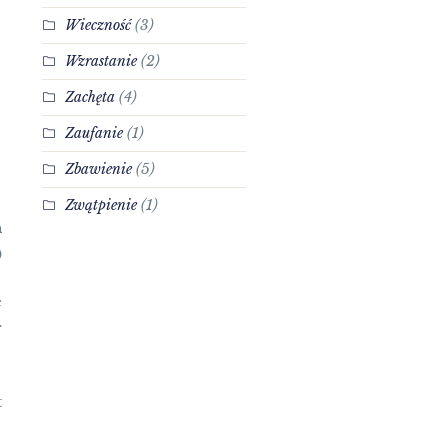
Wieczność
(3)
Wzrastanie
(2)
Zachęta
(4)
Zaufanie
(1)
Zbawienie
(5)
Zwątpienie
(1)
n
)
e
r
t