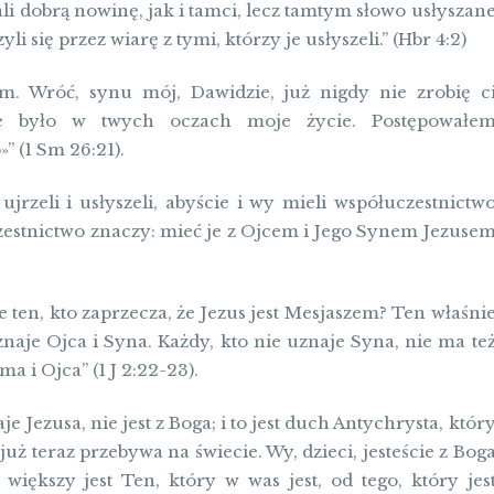
 dobrą nowinę, jak i tamci, lecz tamtym słowo usłyszan
i się przez wiarę z tymi, którzy je usłyszeli.” (Hbr 4:2)
em. Wróć, synu mój, Dawidzie, już nigdy nie zrobię c
ne było w twych oczach moje życie. Postępowałe
” (1 Sm 26:21).
zeli i usłyszeli, abyście i wy mieli współuczestnictw
zestnictwo znaczy: mieć je z Ojcem i Jego Synem Jezuse
nie ten, kto zaprzecza, że Jezus jest Mesjaszem? Ten właśni
znaje Ojca i Syna. Każdy, kto nie uznaje Syna, nie ma te
ma i Ojca” (1 J 2:22-23).
e Jezusa, nie jest z Boga; i to jest duch Antychrysta, któr
 już teraz przebywa na świecie. Wy, dzieci, jesteście z Bog
 większy jest Ten, który w was jest, od tego, który jes