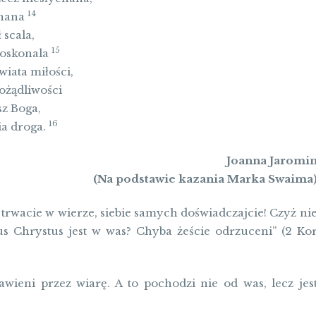
14
znana
 scala,
15
doskonala
wiata miłości,
pożądliwości
sz Boga,
16
ia droga.
Joanna Jaromi
(Na podstawie kazania Marka Swaima
 trwacie w wierze, siebie samych doświadczajcie! Czyż ni
us Chrystus jest w was? Chyba żeście odrzuceni” (2 Ko
awieni przez wiarę. A to pochodzi nie od was, lecz jes