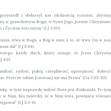
przyszedł i obdarzył nas zdolnością rozumu, abyśm
my w prawdziwym Bogu, w Synu Jego, Jezusie Chrystusie
i Życiem wiecznym” (1 J 5:20).
ania, trwa w Bogu, a Bóg w nim; a to, że trwa On w nas
m dał” (1 J 3:24).
ożego: każdy duch, który uznaje, że Jezus Chrystu
J 4:2).
iłość, radość, pokój, cierpliwość, uprzejmość, dobroć
e. Przeciw takim [cnotom] nie ma Prawa” (Ga 5:22-23).
aukę, w tym naprawdę miłość Boża jest doskonała. Po ty
y w Nim. Kto twierdzi, że w Nim trwa, powinien równie
ępował” (1 J 2:5-6).