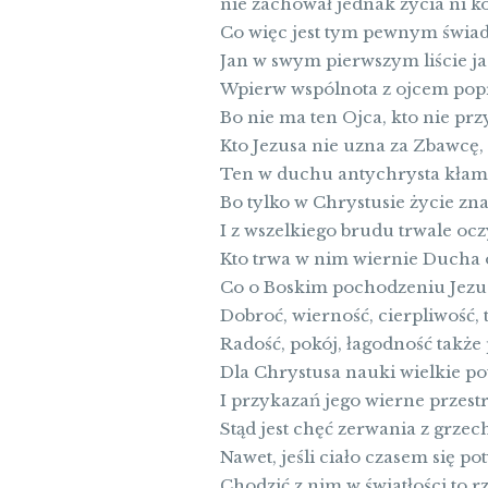
nie zachował jednak życia ni 
Co więc jest tym pewnym świa
Jan w swym pierwszym liście j
Wpierw wspólnota z ojcem popr
Bo nie ma ten Ojca, kto nie pr
Kto Jezusa nie uzna za Zbawcę,
Ten w duchu antychrysta kłam
Bo tylko w Chrystusie życie zn
I z wszelkiego brudu trwale oc
Kto trwa w nim wiernie Ducha 
Co o Boskim pochodzeniu Jezu
Dobroć, wierność, cierpliwość, 
Radość, pokój, łagodność także 
Dla Chrystusa nauki wielkie p
I przykazań jego wierne przest
Stąd jest chęć zerwania z grzec
Nawet, jeśli ciało czasem się po
Chodzić z nim w światłości to r