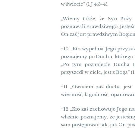
w świecie” (1 J 4:3-4).
„Wiemy także, że Syn Boży 
poznawali Prawdziwego. Jesteś
On zaś jest prawdziwym Bogiem 
↑10 „Kto wypełnia Jego przykaz
poznajemy po Duchu, którego na
„Po tym poznajecie Ducha B
przyszedł w ciele, jest z Boga” (1 
↑11 „Owocem zaś ducha jest: m
wierność, łagodność, opanowani
↑12 „Kto zaś zachowuje Jego n
właśnie poznajemy, że jesteśm
sam postępować tak, jak On post