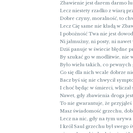
Zbawienie jest darem darmo l
Lecz niestety rzadko z wiarą
Dobre czyny, moralność, to ch
Lecz Cię same nie kładą w Zbaw
I pobożność Twa nie jest dowo
Ni jałmużny, ni posty, ni nawet
Dziś panuje w świecie błędne p
By szukać go w modlitwie, nie 
Było wielu takich, co pewnych 
Co się dla nich wcale dobrze ni
Bacz byś się nie chwycił symp
I choć będąc w śmierci, wliczał
Nawet, gdy zbawienia droga jest
To nie gwarantuje, że przyjąłe
Masz świadomość grzechu, dobr
Lecz na nic, gdy na tym urywa 
I król Saul grzechu był swego 