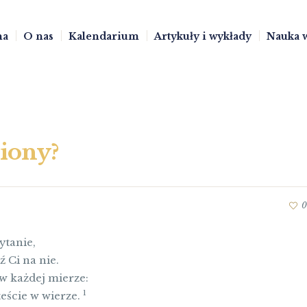
na
O nas
Kalendarium
Artykuły i wykłady
Nauka 
wiony?
0
ytanie,
 Ci na nie.
w każdej mierze:
1
teście w wierze.