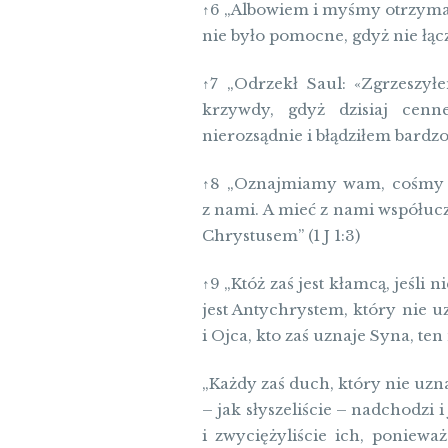
↑6 „Albowiem i myśmy otrzymali
nie było pomocne, gdyż nie łączyl
↑7 „Odrzekł Saul: «Zgrzeszył
krzywdy, gdyż dzisiaj cen
nierozsądnie i błądziłem bardzo»
↑8 „Oznajmiamy wam, cośmy ujr
z nami. A mieć z nami współuc
Chrystusem” (1 J 1:3)
↑9 „Któż zaś jest kłamcą, jeśli 
jest Antychrystem, który nie u
i Ojca, kto zaś uznaje Syna, ten 
„Każdy zaś duch, który nie uznaj
– jak słyszeliście – nadchodzi i
i zwyciężyliście ich, ponieważ