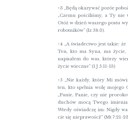
↑3 „Będą okazywać pozór pobożn
„Czemu pościliśmy, a Ty nie w
Otóż w dzień waszego postu wy 
robotników” (Iz 58:3).
↑4 „A świadectwo jest takie: ż
Ten, kto ma Syna, ma życie,
napisałem do was, którzy wie
życie wieczne” (1 J 5:11-13)
↑5 „Nie każdy, który Mi mówi: «
ten, kto spe­łnia wolę mojego 
„Panie, Panie, czy nie pro­rok
duchów mocą Twego imienia,
Wtedy oświadczę im: Nigdy was
cie się nieprawości!” (Mt 7:21-23