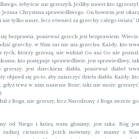
latego, żebyście nie grzeszyli. Jeśliby nawet kto zgrzeszył
Jezusa Chrystusa sprawiedliwego. On bowiem jest ofiar
 nie tylko nasze, lecz również za grzechy całego świata” (
 się bezprawia, ponieważ grzech jest bezprawiem. Wiecie
ładzić grzechy, w Nim zaś nie ma grzechu. Każdy, kto trw
z tych, którzy grzeszą, nie widział Go ani Go nie poznał
nikomu; kto postępuje sprawiedliwie, jest sprawiedliwy, ta
o grzeszy, jest dzieckiem diabła, ponieważ diabeł trw
 objawił się po to, aby zniszczyć dzieła diabła. Każdy, kt
y, gdyż trwa w nim nasienie Boże; taki nie może grzeszyć
).
ził z Boga, nie grzeszy, lecz Narodzony z Boga strzeże go
śmy od Niego i którą wam głosimy, jest taka: Bóg jes
m żadnej ciemności. Jeżeli mówimy, że mamy z Ni