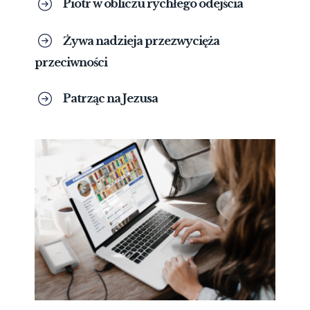
Piotr w obliczu rychłego odejścia
Żywa nadzieja przezwycięża
przeciwności
Patrząc na Jezusa