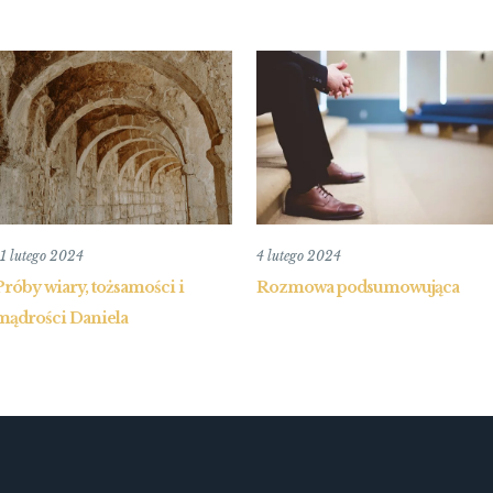
1 lutego 2024
4 lutego 2024
Próby wiary, tożsamości i
Rozmowa podsumowująca
mądrości Daniela