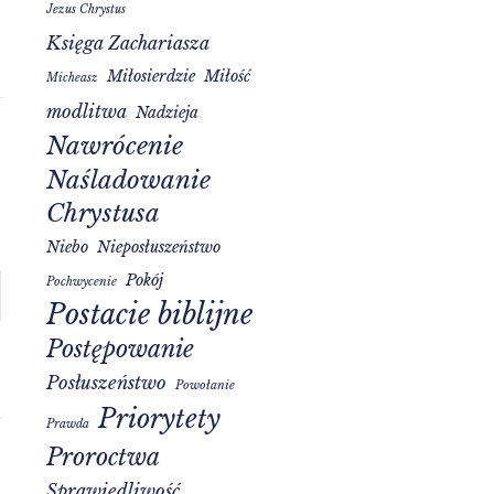
Jezus Chrystus
Księga Zachariasza
Miłosierdzie
Miłość
Micheasz
modlitwa
Nadzieja
Nawrócenie
Naśladowanie
Chrystusa
Niebo
Nieposłuszeństwo
Pokój
Pochwycenie
Postacie biblijne
Postępowanie
Posłuszeństwo
Powołanie
Priorytety
Prawda
Proroctwa
Sprawiedliwość