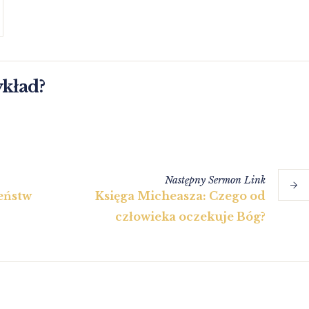
ykład?
Następny
Sermon
Link
eństw
Księga Micheasza: Czego od
człowieka oczekuje Bóg?