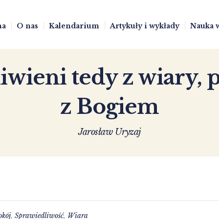
na
O nas
Kalendarium
Artykuły i wykłady
Nauka 
iwieni tedy z wiary,
z Bogiem
Jarosław Uryzaj
okój
,
Sprawiedliwość
,
Wiara