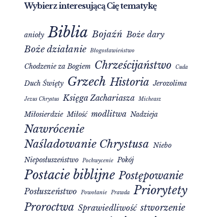
Wybierz interesującą Cię tematykę
Biblia
Bojaźń
Boże dary
anioły
Boże działanie
Błogosławieństwo
Chrześcijaństwo
Chodzenie za Bogiem
Cuda
Grzech
Historia
Duch Święty
Jerozolima
Księga Zachariasza
Jezus Chrystus
Micheasz
modlitwa
Miłosierdzie
Miłość
Nadzieja
Nawrócenie
Naśladowanie Chrystusa
Niebo
Nieposłuszeństwo
Pokój
Pochwycenie
Postacie biblijne
Postępowanie
Priorytety
Posłuszeństwo
Powołanie
Prawda
Proroctwa
stworzenie
Sprawiedliwość