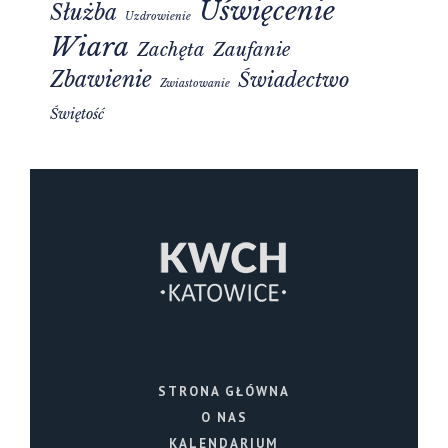
Uświęcenie
Służba
Uzdrowienie
Wiara
Zachęta
Zaufanie
Zbawienie
Świadectwo
Zwiastowanie
Świętość
STRONA GŁÓWNA
O NAS
KALENDARIUM