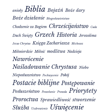
Biblia
Bojaźń
Boże dary
anioły
Boże działanie
Błogosławieństwo
Chrześcijaństwo
Chodzenie za Bogiem
Cuda
Grzech
Historia
Duch Święty
Jerozolima
Księga Zachariasza
Jezus Chrystus
Micheasz
modlitwa
Miłosierdzie
Miłość
Nadzieja
Nawrócenie
Naśladowanie Chrystusa
Niebo
Nieposłuszeństwo
Pokój
Pochwycenie
Postacie biblijne
Postępowanie
Priorytety
Posłuszeństwo
Powołanie
Prawda
Proroctwa
stworzenie
Sprawiedliwość
Uświęcenie
Służba
Uzdrowienie