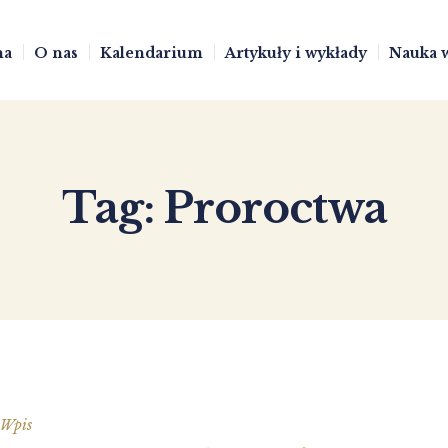
na
O nas
Kalendarium
Artykuły i wykłady
Nauka 
Tag:
Proroctwa
Wpis