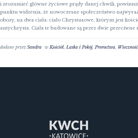
i zrozumieć główne życiowe prądy danej chwili, powinni
punktu widzenia, że nowoczesne społeczeństwo najwyraźni
obozy, na dwa ciała: ciało Chrystusowe, którym jest kościół
antychrysta. Ciała te budowane są przez dwie przeciwne
dodane przez
Sandra
w
Kościół
,
Łaska i Pokój
,
Proroctwa
,
Wiecznoś