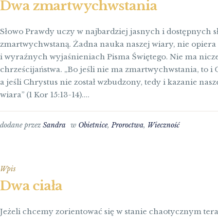
Dwa zmartwychwstania
Słowo Prawdy uczy w najbardziej jasnych i dostępnych s
zmartwychwstaną. Żadna nauka naszej wiary, nie opiera 
i wyraźnych wyjaśnieniach Pisma Świętego. Nie ma nicze
chrześcijaństwa. „Bo jeśli nie ma zmartwychwstania, to i
a jeśli Chrystus nie został wzbudzony, tedy i kazanie na
wiara” (1 Kor 15:13-14)....
dodane przez
Sandra
w
Obietnice
,
Proroctwa
,
Wieczność
Wpis
Dwa ciała
Jeżeli chcemy zorientować się w stanie chaotycznym ter