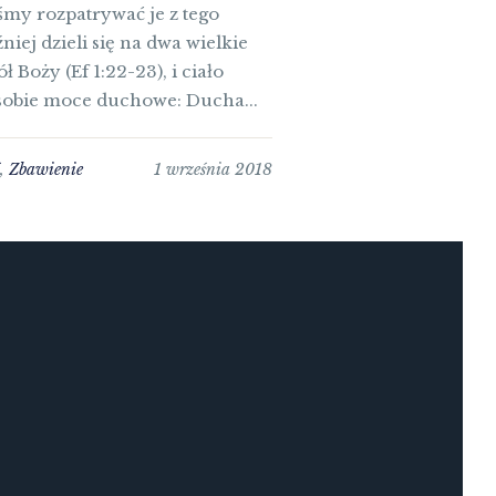
śmy rozpatrywać je z tego
ej dzieli się na dwa wielkie
 Boży (Ef 1:22-23), i ciało
 sobie moce duchowe: Ducha...
ć
,
Zbawienie
1 września 2018